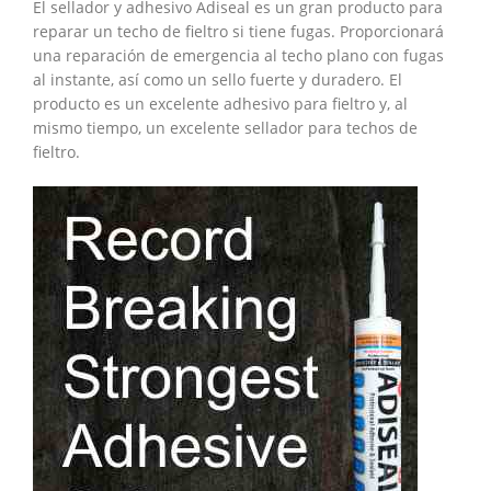
El sellador y adhesivo Adiseal es un gran producto para
reparar un techo de fieltro si tiene fugas. Proporcionará
una reparación de emergencia al techo plano con fugas
al instante, así como un sello fuerte y duradero. El
producto es un excelente adhesivo para fieltro y, al
mismo tiempo, un excelente sellador para techos de
fieltro.