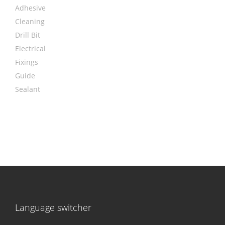
Adhesive
Cleaning
Drill Bit
Electrical
Fixings
Guide
Sealant
Language switcher