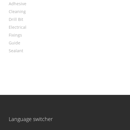
Adhesive
Cleaning
Drill Bit
Electrical
Fixings
Guide
Sealant
Language switcher