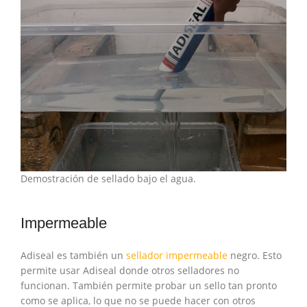
Demostración de sellado bajo el agua.
Impermeable
Adiseal es también un
sellador impermeable
negro. Esto
permite usar Adiseal donde otros selladores no
funcionan. También permite probar un sello tan pronto
como se aplica, lo que no se puede hacer con otros