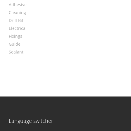
Adhesive
Cleaning
Drill Bit
Electrical
Fixings
Guide
Sealant
Language switcher