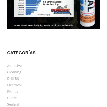
CATEGORÍAS
Adhesive
Cleaning
Drill Bit
Electrical
Fixings
Guide
Sealant