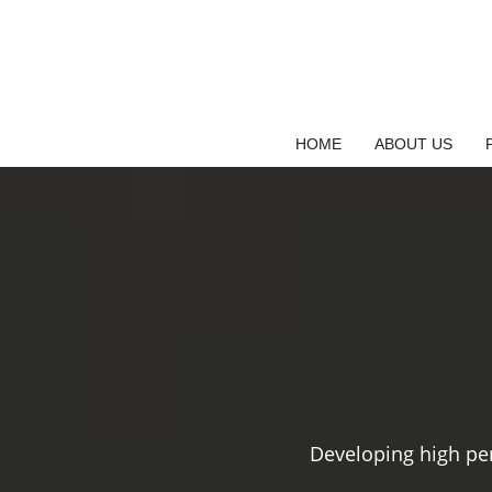
Saltar
al
contenido
HOME
ABOUT US
Developing high pe