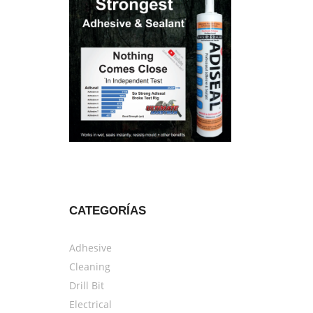
CATEGORÍAS
Adhesive
Cleaning
Drill Bit
Electrical