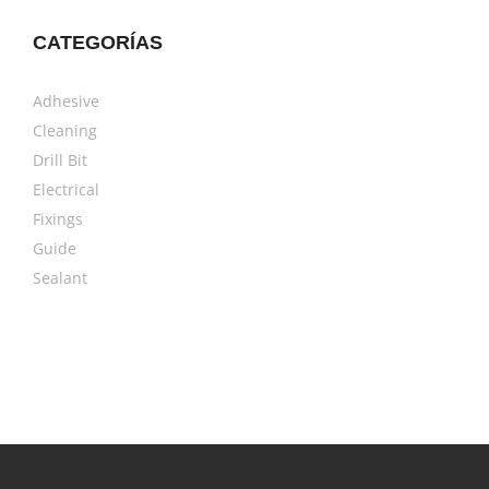
CATEGORÍAS
Adhesive
Cleaning
Drill Bit
Electrical
Fixings
Guide
Sealant