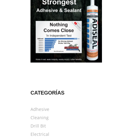
CATEGORÍAS
Adhesive
Cleaning
Drill Bit
Electrical