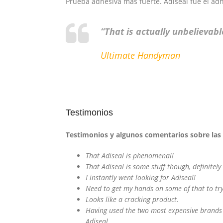
Prueba adhesiva más fuerte. Adiseal fue el adh
“That is actually unbelievabl
Ultimate Handyman
Testimonios
Testimonios y algunos comentarios sobre las
That Adiseal is phenomenal!
That Adiseal is some stuff though, definitel
I instantly went looking for Adiseal!
Need to get my hands on some of that to try
Looks like a cracking product.
Having used the two most expensive brands on
Adiseal.