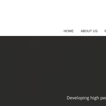
Saltar
al
contenido
HOME
ABOUT US
Developing high pe