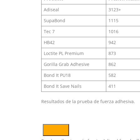
Adiseal
3123+
SupaBond
1115
Tec 7
1016
HB42
942
Loctite PL Premium
873
Gorilla Grab Adhesive
862
Bond It PU18
582
Bond It Save Nails
411
Resultados de la prueba de fuerza adhesiva.