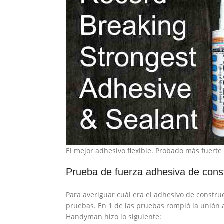
El mejor adhesivo flexible. Probado más fuert
Prueba de fuerza adhesiva de cons
Para averiguar cuál era el adhesivo de constru
pruebas. En 1 de las pruebas rompió la unión a
Handyman hizo lo siguiente: