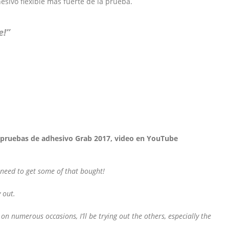
esivo flexible más fuerte de la prueba.
e!”
 pruebas de adhesivo Grab 2017, video en YouTube
y need to get some of that bought!
 out.
 numerous occasions, I’ll be trying out the others, especially the