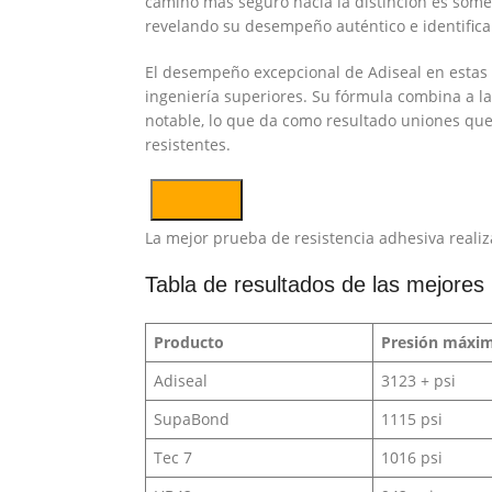
camino más seguro hacia la distinción es some
revelando su desempeño auténtico e identifica
El desempeño excepcional de Adiseal en estas 
ingeniería superiores. Su fórmula combina a l
notable, lo que da como resultado uniones qu
resistentes.
La mejor prueba de resistencia adhesiva real
Tabla de resultados de las mejores
Producto
Presión máxim
Adiseal
3123 + psi
SupaBond
1115 psi
Tec 7
1016 psi