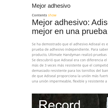
Mejor adhesivo
Contents
show
Mejor adhesivo: Adis
mejor en una prueba
Se ha demostrado que el adhesivo Adiseal es 
prueba de adhesivo independiente. Para saber 
producto, Ultimate Handyman realizó pruebas d
Se descubrió que Adiseal era con diferencia el
más de 3 veces más resistente que el competi
demasiado resistente para los tornillos del b
de que Adiseal proporciona la unión más fuer
una unión impermeable, flexible y resistente a 