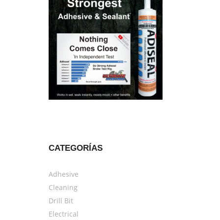
CATEGORÍAS
Adhesive
Cleaning
Drill Bit
Electrical