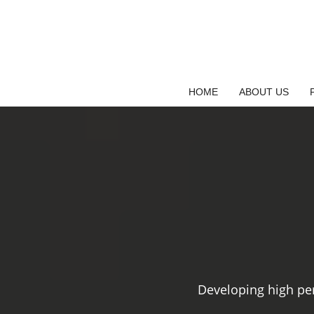
Saltar
al
contenido
HOME
ABOUT US
Developing high pe