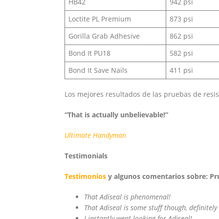
HB42
942 psi
Loctite PL Premium
873 psi
Gorilla Grab Adhesive
862 psi
Bond It PU18
582 psi
Bond It Save Nails
411 psi
Los mejores resultados de las pruebas de resis
“That is actually unbelievable!”
Ultimate
Handyman
Testimonials
Testimonios
y algunos comentarios sobre: Pr
That Adiseal is phenomenal!
That Adiseal is some stuff though, definitel
I instantly went looking for Adiseal!