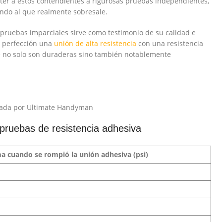
ter a estos contendientes a rigurosas pruebas independientes,
ndo al que realmente sobresale.
pruebas imparciales sirve como testimonio de su calidad e
a perfección una
unión de alta resistencia
con una resistencia
e no solo son duraderas sino también notablemente
izada por Ultimate Handyman
 pruebas de resistencia adhesiva
a cuando se rompió la unión adhesiva (psi)