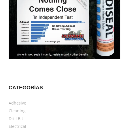
CATEGORÍAS
Adhesive
Cleaning
Drill Bit
Electrical