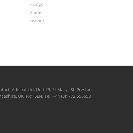
Fixings
Guide
Sealant
ntact: Adiseal Ltd, Unit 29, St Marys St, Preston,
ncashire, UK, PR1 5LN. Tel: +44 (0)1772 556658