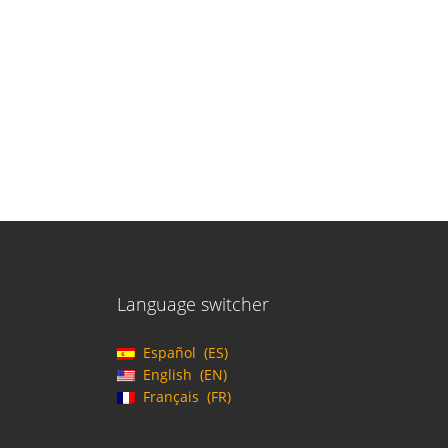
Language switcher
Español
ES
English
EN
Français
FR