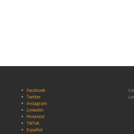
Facebook
Co
Twitter
La
Instagram
LinkedIn
Pinterest
TikTok
Español