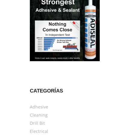
CATEGORÍAS
Adhesive
Cleaning
Drill Bit
Electrical