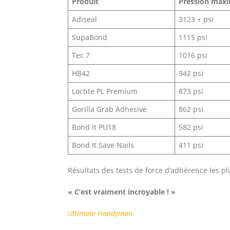
Produit
Pression maxim
Adiseal
3123 + psi
SupaBond
1115 psi
Tec 7
1016 psi
HB42
942 psi
Loctite PL Premium
873 psi
Gorilla Grab Adhesive
862 psi
Bond It PU18
582 psi
Bond It Save Nails
411 psi
Résultats des tests de force d’adhérence les plu
« C’est vraiment incroyable ! »
Ultimate
Handyman