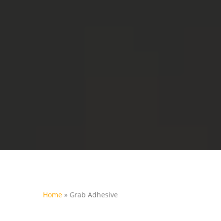
Home
»
Grab Adhesive