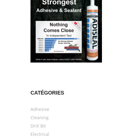
CATÉGORIES
Adhesive
Cleaning
Drill Bit
Electrical