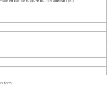
ale en cas de rupture du lien adhésif (psi)
s forts.