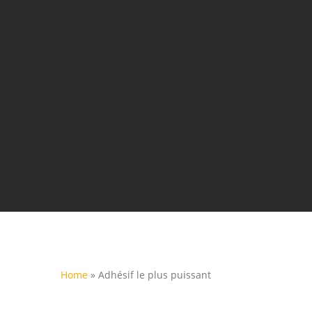
Home
»
Adhésif le plus puissant