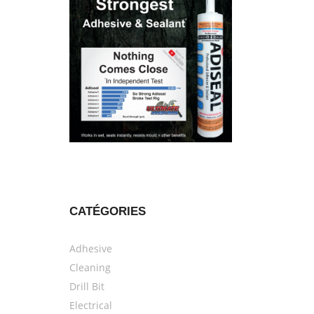
CATÉGORIES
Adhesive
Cleaning
Drill Bit
Electrical