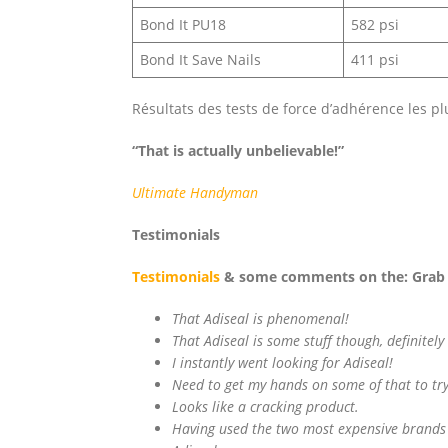
Bond It PU18
582 psi
Bond It Save Nails
411 psi
Résultats des tests de force d’adhérence les plu
“That is actually unbelievable!”
Ultimate
Handyman
Testimonials
Testimonials
& some comments on the: Grab a
That Adiseal is phenomenal!
That Adiseal is some stuff though, definitel
I instantly went looking for Adiseal!
Need to get my hands on some of that to try
Looks like a cracking product.
Having used the two most expensive brands on