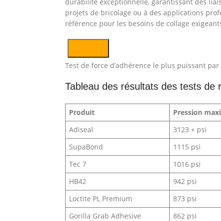
durabilité exceptionnelle, garantissant des lia
projets de bricolage ou à des applications profe
référence pour les besoins de collage exigeant
Test de force d’adhérence le plus puissant p
Tableau des résultats des tests de r
Produit
Pression maxim
Adiseal
3123 + psi
SupaBond
1115 psi
Tec 7
1016 psi
HB42
942 psi
Loctite PL Premium
873 psi
Gorilla Grab Adhesive
862 psi