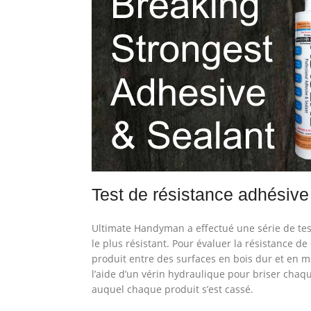
Test de résistance adhésive
Ultimate Handyman a effectué une série de test
le plus résistant. Pour évaluer la résistance 
produit entre des surfaces en bois dur et en mét
l’aide d’un vérin hydraulique pour briser chaqu
auquel chaque produit s’est cassé.