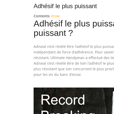
Adhésif le plus puissant
Contents
show
Adhésif le plus puissa
puissant ?
Adiseal s’est révélé être l’adhésif le plus puissa
indépendant de force d’adhérence. Pour savoir q
résistant, Ultimate Handyman a effectué des te
Adiseal s’est révélé être de loin l’adhésif le plus
plus résistant que son concurrent le plus proc
pour les vis du banc d’essai.