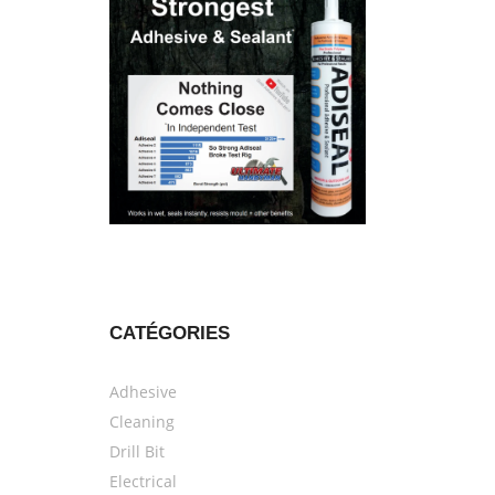
CATÉGORIES
Adhesive
Cleaning
Drill Bit
Electrical